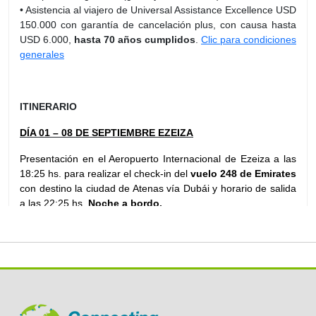
• Asistencia al viajero de Universal Assistance Excellence USD
150.000 con garantía de cancelación plus, con causa hasta
USD 6.000,
hasta 70 años cumplidos
.
Clic para condiciones
generales
ITINERARIO
DÍA 01 – 08 DE SEPTIEMBRE EZEIZA
Presentación en el Aeropuerto Internacional de Ezeiza a las
18:25 hs. para realizar el check-in del
vuelo 248 de Emirates
con destino la ciudad de Atenas vía Dubái y horario de salida
a las 22:25 hs.
Noche a bordo.
DÍA 02 – 09 DE SEPTIEMBRE EN VUELO
Todo el día estaremos arriba del avión de Emirates camino a
Dubái. Llegada al Aeropuerto Internacional de Dubái por la
madrugada del día siguiente (10 de septiembre) y traslado a
un hotel cercano al aeropuerto para descansar.
Alojamiento.