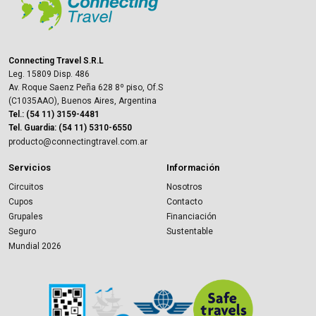
DÍA 03 – 10 DE SEPTIEMBRE ATENAS
Por la mañana traslado de regreso al aeropuerto para tomar
el vuelo de conexión con destino Atenas. Al pasar
Connecting Travel S.R.L
migraciones nos estará esperando nuestro representante de
Leg. 15809 Disp. 486
habla hispana para acompañarnos hasta el hotel. Resto del
Av. Roque Saenz Peña 628 8º piso, Of.S
día libre.
Alojamiento.
(C1035AAO), Buenos Aires, Argentina
Tel.: (54 11) 3159-4481
DÍA 04 – 11 DE SEPTIEMBRE ATENAS
Tel. Guardia: (54 11) 5310-6550
producto@connectingtravel.com.ar
Desayuno
. Por la mañana visita panorámica del centro
Neoclásico Ateniense: Parlamento, Universidad, Biblioteca y
Servicios
Información
Academia Nacional, Palacio Ilion, Templo de Zeus, Puerta de
Circuitos
Nosotros
Adriano, Estadio Panatenáico y otros monumentos míticos.
Cupos
Contacto
Finalizada la panorámica, visita a la imponente
Acrópolis
y
Grupales
Financiación
entrada al
Nuevo Museo
. Tarde libre en la ciudad.
Seguro
Sustentable
Alojamiento.
Mundial 2026
DÍA 05 – 12 DE SEPTIEMBRE ATENAS
Desayuno
. Día libre para actividades personales.
Alojamiento.